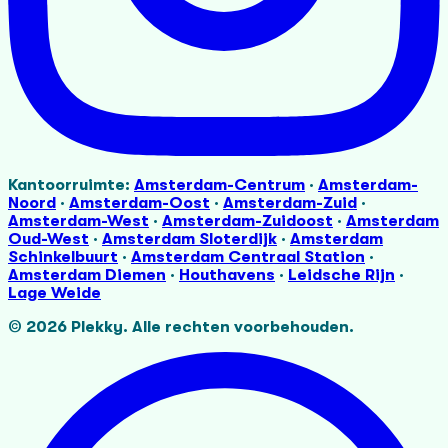
Kantoorruimte:
Amsterdam-Centrum
·
Amsterdam-
Noord
·
Amsterdam-Oost
·
Amsterdam-Zuid
·
Amsterdam-West
·
Amsterdam-Zuidoost
·
Amsterdam
Oud-West
·
Amsterdam Sloterdijk
·
Amsterdam
Schinkelbuurt
·
Amsterdam Centraal Station
·
Amsterdam Diemen
·
Houthavens
·
Leidsche Rijn
·
Lage Weide
©
2026
Plekky.
Alle rechten voorbehouden.