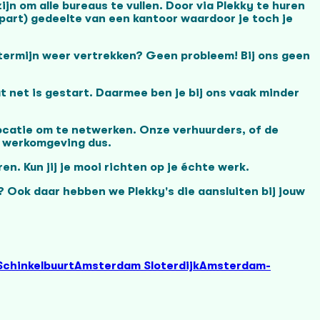
n om alle bureaus te vullen. Door via Plekky te huren
apart) gedeelte van een kantoor waardoor je toch je
 termijn weer vertrekken? Geen probleem! Bij ons geen
t net is gestart. Daarmee ben je bij ons vaak minder
ocatie om te netwerken. Onze verhuurders, of de
e werkomgeving dus.
en. Kun jij je mooi richten op je échte werk.
Ook daar hebben we Plekky's die aansluiten bij jouw
Schinkelbuurt
Amsterdam Sloterdijk
Amsterdam-