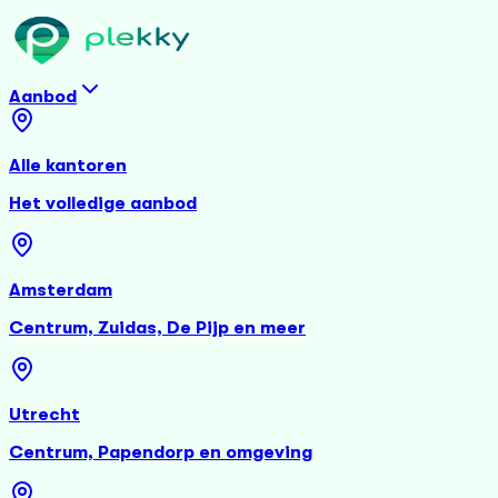
Aanbod
Alle kantoren
Het volledige aanbod
Amsterdam
Centrum, Zuidas, De Pijp en meer
Utrecht
Centrum, Papendorp en omgeving