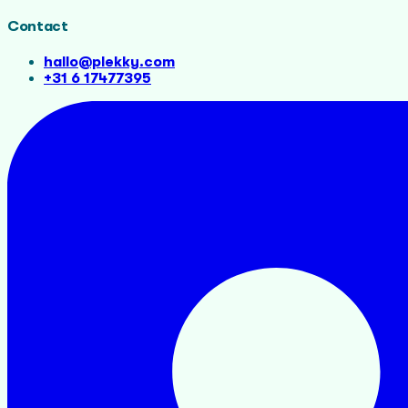
Contact
hallo@plekky.com
+31 6 17477395