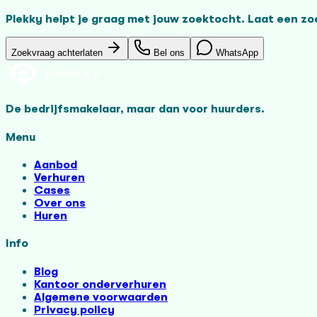
Plekky helpt je graag met jouw zoektocht. Laat een z
Zoekvraag achterlaten
Bel ons
WhatsApp
De bedrijfsmakelaar, maar dan voor huurders.
Menu
Aanbod
Verhuren
Cases
Over ons
Huren
Info
Blog
Kantoor onderverhuren
Algemene voorwaarden
Privacy policy