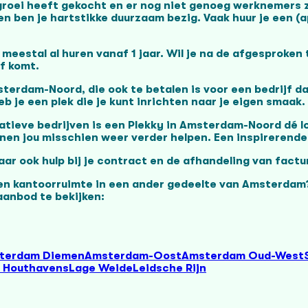
roei heeft gekocht en er nog niet genoeg werknemers zij
 en ben je hartstikke duurzaam bezig. Vaak huur je een (
meestal al huren vanaf 1 jaar. Wil je na de afgesproken
f komt.
terdam-Noord, die ook te betalen is voor een bedrijf da
b je een plek die je kunt inrichten naar je eigen smaak.
tieve bedrijven is een Plekky in Amsterdam-Noord dé l
nnen jou misschien weer verder helpen. Een inspirerend
aar ook hulp bij je contract en de afhandeling van factur
n kantoorruimte in een ander gedeelte van Amsterdam? 
anbod te bekijken:
terdam Diemen
Amsterdam-Oost
Amsterdam Oud-West
 Houthavens
Lage Weide
Leidsche Rijn