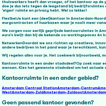
thuiswerkers heeft dan vroeger, of het kantoor op de g
doe je dus iets tegen de leegstand bij bedrijfsruimtes
‘eigen’ ruimte en privacy hebt. Wel zo lekker!
FlexibelJe kunt een (deel)kantoor in Amsterdam-Noord 
wurgcontracten of huurbazen waar je nooit meer vana
We zorgen voor eerlijk geprijsde kantoorruimtes in Ams
euro’s kwijt dan bij de bekende co-workingspaces én he
NetwerkenDoordat we ons richten op creatieve, innova
andere bedrijven in het pand waar je terechtkomt, ku
Wij regelen alles voor je. Het zoekwerk bijvoorbeeld, m
Kantoorruimte in een ander stadsdeel?Op zoek naar ee
wensen. Kies het gewenste stadsdeel om het actuele a
Kantoorruimte in een ander gebied?
Amsterdam Centraal Station
Amsterdam-Centrum
Ams
West
Amsterdam-Zuid
Amsterdam-Zuidoost
Amsterdam
Geen passend kantoor gevonden?