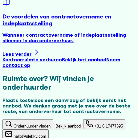
De voordelen van contractovername en
indeplaatsstelling
Wanneer contractovername of indeplaatsstelling
slimmer is dan onderverhuur.
Lees verder
Kantoorruimte verhuren
Bekijk het aanbod
Neem
contact op
Ruimte over? Wij vinden je
onderhuurder
Plaats kosteloos een aanvraag of bekijk eerst het
aanbod. We denken graag met je mee over de beste
route, van onderverhuur tot contractovername.
Onderhuurder vinden
Bekijk aanbod
+31 6 17477395
hallo@plekky.com