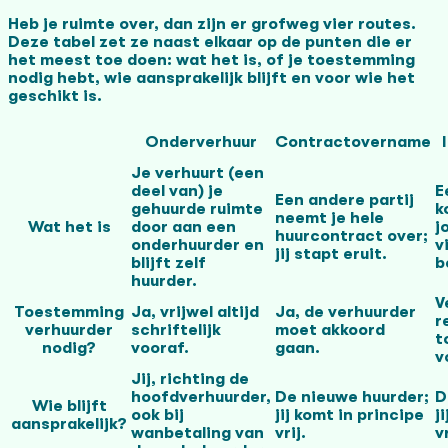
Heb je ruimte over, dan zijn er grofweg vier routes.
Deze tabel zet ze naast elkaar op de punten die er
het meest toe doen: wat het is, of je toestemming
nodig hebt, wie aansprakelijk blijft en voor wie het
geschikt is.
Onderverhuur
Contractovername
Je verhuurt (een
deel van) je
E
Een andere partij
gehuurde ruimte
k
neemt je hele
Wat het is
door aan een
j
huurcontract over;
onderhuurder en
v
jij stapt eruit.
blijft zelf
b
huurder.
V
Toestemming
Ja, vrijwel altijd
Ja, de verhuurder
r
verhuurder
schriftelijk
moet akkoord
t
nodig?
vooraf.
gaan.
v
Jij, richting de
hoofdverhuurder,
De nieuwe huurder;
D
Wie blijft
ook bij
jij komt in principe
j
aansprakelijk?
wanbetaling van
vrij.
vr