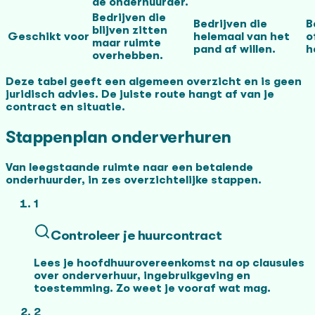
de onderhuurder.
Bedrijven die
Bedrijven die
B
blijven zitten
Geschikt voor
helemaal van het
o
maar ruimte
pand af willen.
h
overhebben.
Deze tabel geeft een algemeen overzicht en is geen
juridisch advies. De juiste route hangt af van je
contract en situatie.
Stappenplan onderverhuren
Van leegstaande ruimte naar een betalende
onderhuurder, in zes overzichtelijke stappen.
1
Controleer je huurcontract
Lees je hoofdhuurovereenkomst na op clausules
over onderverhuur, ingebruikgeving en
toestemming. Zo weet je vooraf wat mag.
2