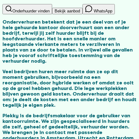
Onderhuurder vinden
Bekijk aanbod
WhatsApp
Onderverhuren betekent dat je een deel van of je
hele gehuurde kantoor doorverhuurt aan een ander
bedrijf, terwijl jij zelf huurder blijft bij de
hoofdverhuurder. Het is een snelle manier om
leegstaande vierkante meters te verzilveren in
plaats van ze door te betalen. In vrijwel alle gevallen
heb je vooraf schriftelijke toestemming van de
verhuurder nodig.
Veel bedrijven huren meer ruimte dan ze op dit
moment gebruiken, bijvoorbeeld na een
reorganisatie, door hybride werken of omdat ze ooit
op de groei hebben gehuurd. Die lege werkplekken
blijven gewoon geld kosten. Onderverhuur draait dat
om: je deelt de kosten met een ander bedrijf en houdt
tegelijk je eigen plek.
Plekky is de bedrijfsmakelaar voor de gebruiker van
kantoorruimte. We zijn gespecialiseerd in huurders
die zelf, geheel of gedeeltelijk, verhuurder worden.
We brengen je in contact met passende
onderhuurders in Amsterdam, Utrecht en Rotterdam