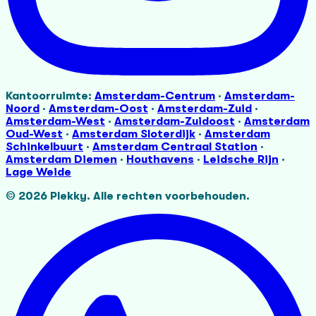
Kantoorruimte:
Amsterdam-Centrum
·
Amsterdam-
Noord
·
Amsterdam-Oost
·
Amsterdam-Zuid
·
Amsterdam-West
·
Amsterdam-Zuidoost
·
Amsterdam
Oud-West
·
Amsterdam Sloterdijk
·
Amsterdam
Schinkelbuurt
·
Amsterdam Centraal Station
·
Amsterdam Diemen
·
Houthavens
·
Leidsche Rijn
·
Lage Weide
©
2026
Plekky.
Alle rechten voorbehouden.