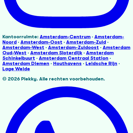
Kantoorruimte:
Amsterdam-Centrum
·
Amsterdam-
Noord
·
Amsterdam-Oost
·
Amsterdam-Zuid
·
Amsterdam-West
·
Amsterdam-Zuidoost
·
Amsterdam
Oud-West
·
Amsterdam Sloterdijk
·
Amsterdam
Schinkelbuurt
·
Amsterdam Centraal Station
·
Amsterdam Diemen
·
Houthavens
·
Leidsche Rijn
·
Lage Weide
©
2026
Plekky.
Alle rechten voorbehouden.